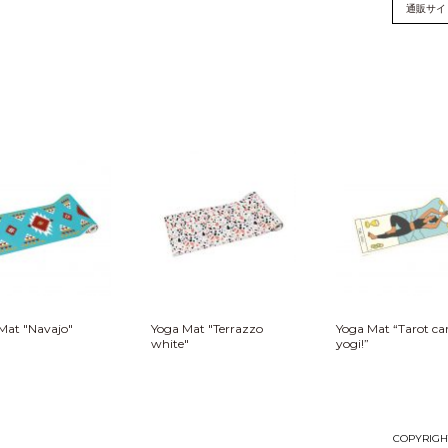
通販サイ
Mat "Navajo"
Yoga Mat "Terrazzo
Yoga Mat “Tarot ca
white"
yogi!”
COPYRIGHT