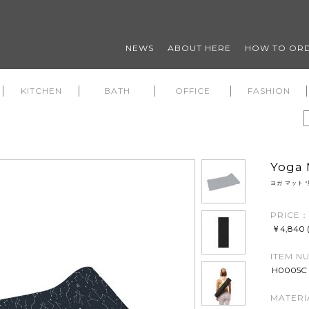
NEWS
ABOUT HERE
HOW TO OR
KITCHEN
BATH
OFFICE
FASHION
Yoga 
ヨガ マット "
PRICE：
￥4,840
ITEM N
H0005C
MATERI