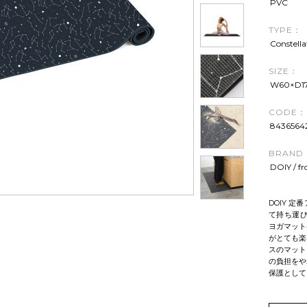
PVC
TYPE：
Constella
SIZE：
W60×D1
CODE：
8436564
BRAND
DOIY / f
DOIY 
て持ち運び
ヨガマット
がとても楽
スのマット
の負担をや
保護として