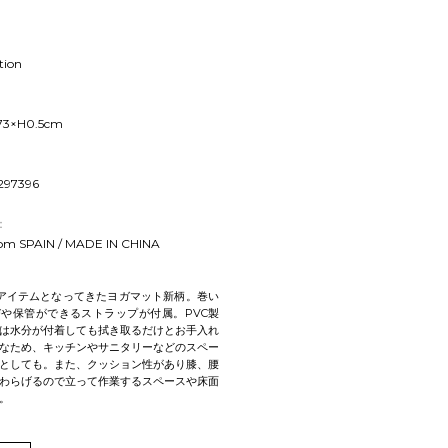
tion
73×H0.5cm
297396
：
rom SPAIN / MADE IN CHINA
定番アイテムとなってきたヨガマット新柄。巻い
や保管ができるストラップが付属。PVC製
は水分が付着しても拭き取るだけとお手入れ
なため、キッチンやサニタリーなどのスペー
としても。また、クッション性があり膝、腰
わらげるので立って作業するスペースや床面
。