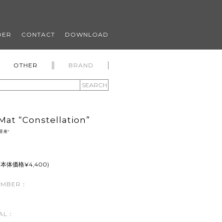
DER
CONTACT
DOWNLOAD
OTHER
BRAND
SEARCH
Mat “Constellation”
星座"
 (本体価格¥4,400)
UMBER：
AL：