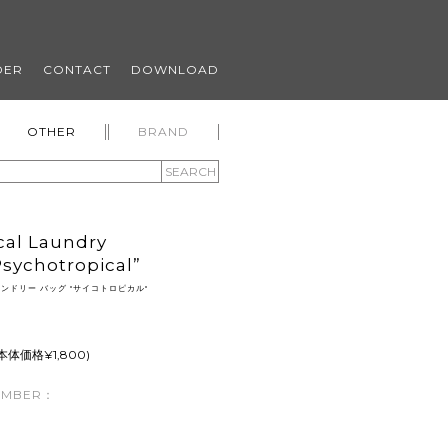
DER
CONTACT
DOWNLOAD
OTHER
BRAND
SEARCH
cal Laundry
sychotropical”
ンドリー バッグ "サイコトロピカル"
(本体価格¥1,800)
UMBER：