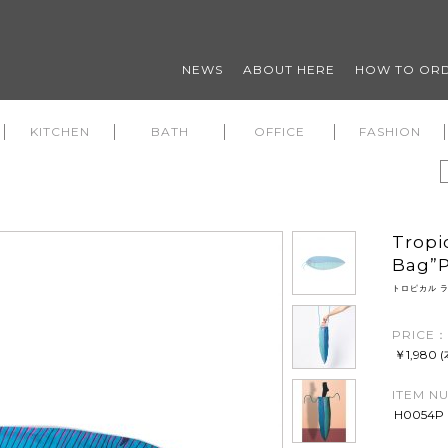
NEWS
ABOUT HERE
HOW TO OR
KITCHEN
BATH
OFFICE
FASHION
Tropi
Bag”P
トロピカル ラ
PRICE：
￥1,980 
ITEM N
H0054P