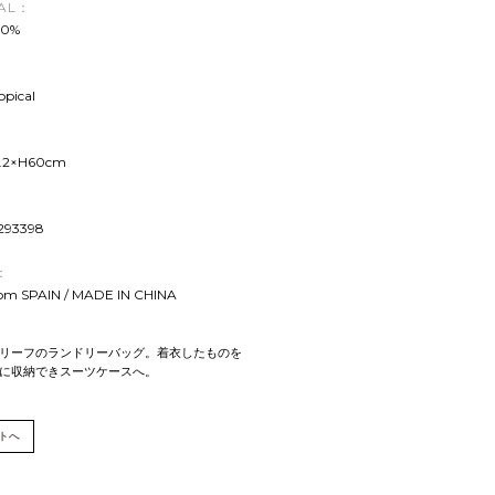
AL：
00%
opical
.2×H60cm
293398
：
rom SPAIN / MADE IN CHINA
リーフのランドリーバッグ。着衣したものを
に収納できスーツケースへ。
トへ