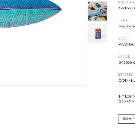
MATERI
Cotton1
TYPE：
Psychotr
SIZE：
W22×D0
CODE：
8436564
BRAND
DOIY / f
トロピカル
コンパクト
通販サイ