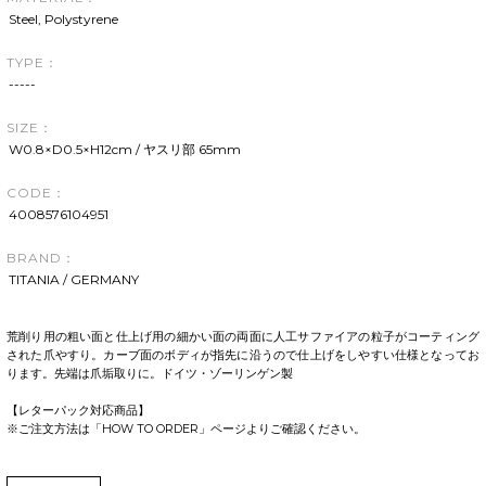
Steel, Polystyrene
TYPE：
-----
SIZE：
W0.8×D0.5×H12cm / ヤスリ部 65mm
CODE：
4008576104951
BRAND：
TITANIA / GERMANY
荒削り用の粗い面と仕上げ用の細かい面の両面に人工サファイアの粒子がコーティング
された爪やすり。カーブ面のボディが指先に沿うので仕上げをしやすい仕様となってお
ります。先端は爪垢取りに。ドイツ・ゾーリンゲン製
【レターパック対応商品】
※ご注文方法は「HOW TO ORDER」ページよりご確認ください。