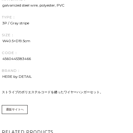
galvanized steel wire, polyester, PVC
TYPE：
3P / Gray stripe
SIZE：
W40.5×D19.5cm
CODE：
4560445383466
BRAND：
HERE by DETAIL
ストライプのポリエステルコードを纏ったワイヤーハンガーセット。
通販サイトへ
RELATED PRODUCTS