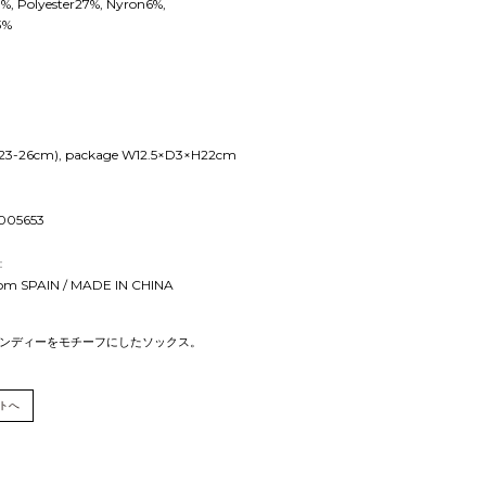
%, Polyester27%, Nyron6%,
3%
 (23-26cm), package W12.5×D3×H22cm
005653
：
rom SPAIN / MADE IN CHINA
ンディーをモチーフにしたソックス。
トへ