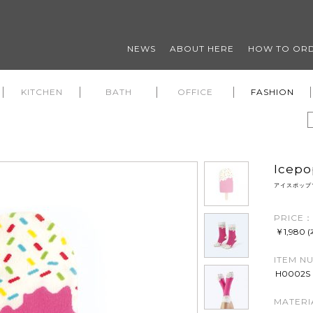
NEWS
ABOUT HERE
HOW TO OR
KITCHEN
BATH
OFFICE
FASHION
Icepo
アイスポップ
PRICE：
￥1,980 
ITEM N
H0002S
MATERI