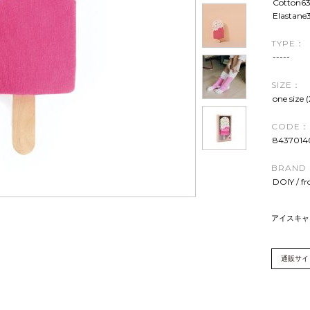
Cotton63
Elastane
TYPE：
-----
SIZE：
one size
CODE：
8437014
BRAND
DOIY / f
アイスキャ
通販サイ