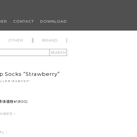
DER
CONTACT
DOWNLOAD
OTHER
BRAND
SEARCH
p Socks “Strawberry”
ソックス "ストロベリー"
(本体価格¥1,800)
UMBER：
AL：